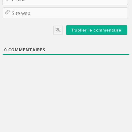
ma
Si
w
0
COMMENTAIRES