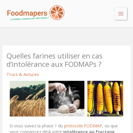
Aller
au
contenu
Quelles farines utiliser en cas
d’intolérance aux FODMAPs ?
Trucs & Astuces
Si vous suivez la phase 1 du
protocole FODMAP
, ou que
vous connaissez déjà votre
intolérance
au fructane