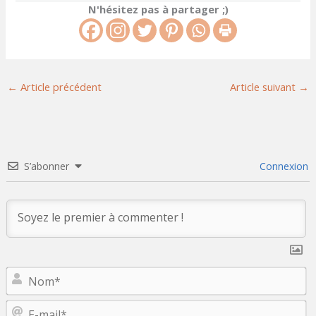
N'hésitez pas à partager ;)
←
Article précédent
Article suivant
→
S’abonner
Connexion
N
E-